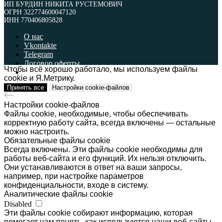
ИП БУРДИН НИКИТА РУСТЕМОВИЧ
ОГРН 322774600047120
ИНН 770406805828
О нас
Vkontakte
Telegram
Договор оферты
Чтобы всё хорошо работало, мы используем файлы
Политика обработки персональных данных
cookie и Я.Метрику.
Принять все
Настройки cookie-файлов
ИП БУРДИН НИКИТА РУСТЕМОВИЧ
ОГРН 322774600047120
ИНН 770406805828
Настройки cookie-файлов
Файлы cookie, необходимые, чтобы обеспечивать
Наверх
корректную работу сайта, всегда включены — остальные
можно настроить.
Обязательные файлы cookie
Всегда включены. Эти файлы cookie необходимы для
работы веб-сайта и его функций. Их нельзя отключить.
Они устанавливаются в ответ на ваши запросы,
например, при настройке параметров
конфиденциальности, входе в систему.
Аналитические файлы cookie
Disabled
Эти файлы cookie собирают информацию, которая
помогает нам понять, как используются наши веб-сайты,