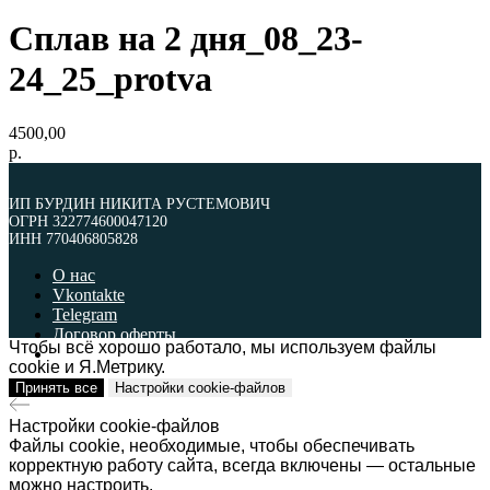
Сплав на 2 дня_08_23-
24_25_protva
4500,00
р.
ИП БУРДИН НИКИТА РУСТЕМОВИЧ
ОГРН 322774600047120
ИНН 770406805828
О нас
Vkontakte
Telegram
Договор оферты
Чтобы всё хорошо работало, мы используем файлы
Политика обработки персональных данных
cookie и Я.Метрику.
Принять все
Настройки cookie-файлов
ИП БУРДИН НИКИТА РУСТЕМОВИЧ
ОГРН 322774600047120
ИНН 770406805828
Настройки cookie-файлов
Файлы cookie, необходимые, чтобы обеспечивать
Наверх
корректную работу сайта, всегда включены — остальные
можно настроить.