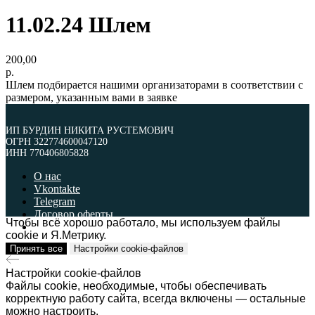
11.02.24 Шлем
200,00
р.
Шлем подбирается нашими организаторами в соответствии с
размером, указанным вами в заявке
ИП БУРДИН НИКИТА РУСТЕМОВИЧ
ОГРН 322774600047120
ИНН 770406805828
О нас
Vkontakte
Telegram
Договор оферты
Чтобы всё хорошо работало, мы используем файлы
Политика обработки персональных данных
cookie и Я.Метрику.
Принять все
Настройки cookie-файлов
ИП БУРДИН НИКИТА РУСТЕМОВИЧ
ОГРН 322774600047120
ИНН 770406805828
Настройки cookie-файлов
Файлы cookie, необходимые, чтобы обеспечивать
Наверх
корректную работу сайта, всегда включены — остальные
можно настроить.