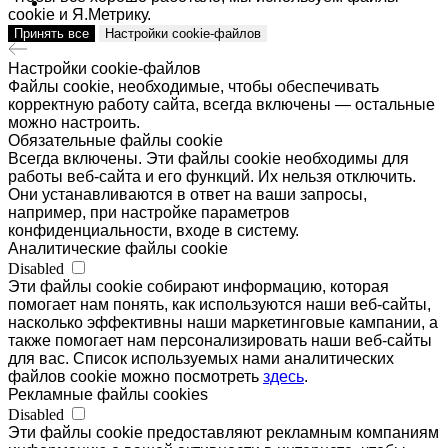
Политика обработки персональных данных
cookie и Я.Метрику.
Принять все
Настройки cookie-файлов
ИП БУРДИН НИКИТА РУСТЕМОВИЧ
ОГРН 322774600047120
ИНН 770406805828
Настройки cookie-файлов
Файлы cookie, необходимые, чтобы обеспечивать
Наверх
корректную работу сайта, всегда включены — остальные
можно настроить.
Обязательные файлы cookie
Всегда включены. Эти файлы cookie необходимы для
работы веб-сайта и его функций. Их нельзя отключить.
Они устанавливаются в ответ на ваши запросы,
например, при настройке параметров
конфиденциальности, входе в систему.
Аналитические файлы cookie
Disabled
Эти файлы cookie собирают информацию, которая
помогает нам понять, как используются наши веб-сайты,
насколько эффективны наши маркетинговые кампании, а
также помогает нам персонализировать наши веб-сайты
для вас. Список используемых нами аналитических
файлов cookie можно посмотреть
здесь
.
Рекламные файлы cookies
Disabled
Эти файлы cookie предоставляют рекламным компаниям