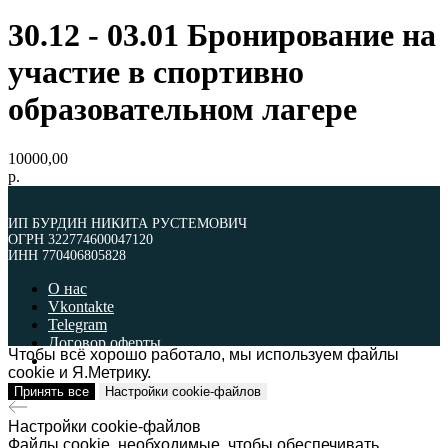
30.12 - 03.01 Бронирование на
участие в спортивно
образовательном лагере
10000,00
р.
ИП БУРДИН НИКИТА РУСТЕМОВИЧ
ОГРН 322774600047120
ИНН 770406805828
О нас
Vkontakte
Telegram
Договор оферты
Чтобы всё хорошо работало, мы используем файлы
Политика обработки персональных данных
cookie и Я.Метрику.
Принять все
Настройки cookie-файлов
ИП БУРДИН НИКИТА РУСТЕМОВИЧ
ОГРН 322774600047120
ИНН 770406805828
Настройки cookie-файлов
Файлы cookie, необходимые, чтобы обеспечивать
Наверх