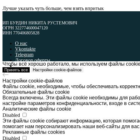
Лучше указать чуть больше, чем взять впритык
ИП БУРДИН НИКИТА РУСТЕМОВИЧ
ОГРН 322774600047120
ИНН 770406805828
О нас
Vkontakte
Telegram
Договор оферты
Чтобы всё хорошо работало, мы используем файлы cookie
Политика обработки персональных данных
Принять все
Настройки cookie-файлов
ИП БУРДИН НИКИТА РУСТЕМОВИЧ
Настройки cookie-файлов
ОГРН 322774600047120
ИНН 770406805828
Файлы cookie, необходимые, чтобы обеспечивать коррект
Обязательные файлы cookie
Наверх
Всегда включены. Эти файлы cookie необходимы для работ
настройке параметров конфиденциальности, входе в систе
Аналитические файлы cookie
Disabled
Эти файлы cookie собирают информацию, которая помогае
помогает нам персонализировать наши веб-сайты для вас
Рекламные файлы cookies
Disabled