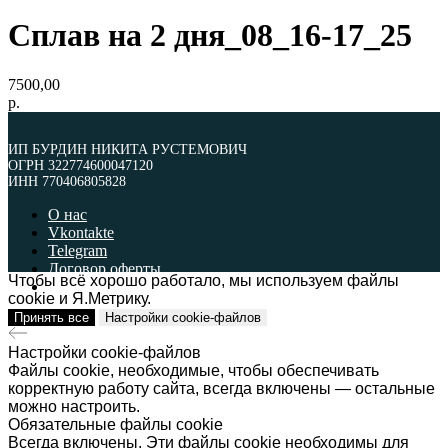
Сплав на 2 дня_08_16-17_25
7500,00
р.
ИП БУРДИН НИКИТА РУСТЕМОВИЧ
ОГРН 322774600047120
ИНН 770406805828
О нас
Vkontakte
Telegram
Договор оферты
Чтобы всё хорошо работало, мы используем файлы
Политика обработки персональных данных
cookie и Я.Метрику.
Принять все
Настройки cookie-файлов
ИП БУРДИН НИКИТА РУСТЕМОВИЧ
ОГРН 322774600047120
ИНН 770406805828
Настройки cookie-файлов
Файлы cookie, необходимые, чтобы обеспечивать
Наверх
корректную работу сайта, всегда включены — остальные
можно настроить.
Обязательные файлы cookie
Всегда включены. Эти файлы cookie необходимы для