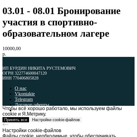
03.01 - 08.01 Бронирование
участия в спортивно-
образовательном лагере
10000,00
р.
ИП БУРДИН НИКИТА РУСТЕМОВИЧ
ОГРН 322774600047120
ИНН 770406805828
О нас
Vkontakte
Telegram
Договор оферты
Чтобы всё хорошо работало, мы используем файлы
Политика обработки персональных данных
cookie и Я.Метрику.
Принять все
Настройки cookie-файлов
ИП БУРДИН НИКИТА РУСТЕМОВИЧ
ОГРН 322774600047120
ИНН 770406805828
Настройки cookie-файлов
Файлы cookie, необходимые, чтобы обеспечивать
Наверх