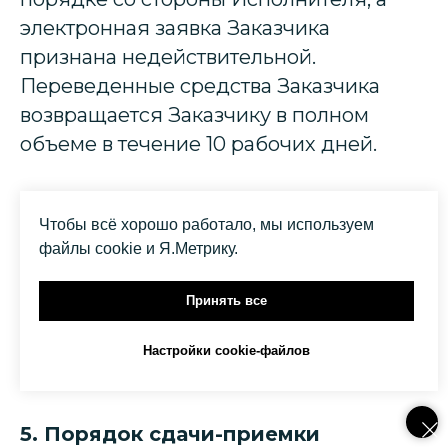
электронная заявка Заказчика
признана недействительной.
Переведенные средства Заказчика
возвращается Заказчику в полном
объеме в течение 10 рабочих дней.
4. Срок действия договора
Чтобы всё хорошо работало, мы используем
файлы cookie и Я.Метрику.
4.1. Договор вступает в силу с момента
акцепта Заказчика настоящего
Принять все
Договора и действует до полного
исполнения Сторонами своих
Настройки cookie-файлов
обязательств.
5. Порядок сдачи-приемки