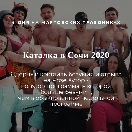
4 ДНЯ НА МАРТОВСКИХ ПРАЗДНИКАХ
Каталка в Сочи 2020
Ядерный коктейль безумия и отрыва
на Розе Хутор -
nonstop программа, в которой
больше безумия,
чем в обыкновенной недельной
программе